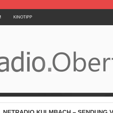
M
KINOTIPP
NETRADIO KULMBACH – SENDUNG VO