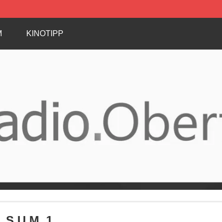
M
KINOTIPP
S.U.M. 1