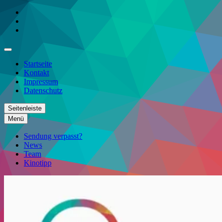
Zum
Instagram
Inhalt
Facebook
springen
YouTube
Startseite
Kontakt
Impressum
Datenschutz
Seitenleiste
Menü
Sendung verpasst?
News
Team
Kinotipp