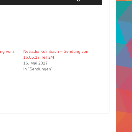
Hoch/Runter
benutzen,
um
die
Lautstärke
zu
regeln.
ung vom
Netradio Kulmbach – Sendung vom
16.05.17 Teil 2/4
16. Mai 2017
In "Sendungen"