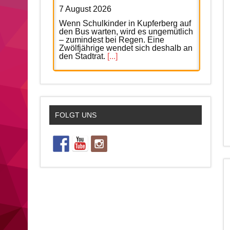
7 August 2026
Wenn Schulkinder in Kupferberg auf
den Bus warten, wird es ungemütlich
– zumindest bei Regen. Eine
Zwölfjährige wendet sich deshalb an
den Stadtrat.
[...]
In der Region: Was am Freitag
wichtig ist
7 August 2026
FOLGT UNS
Italien oder Griechenland – was
darf’s denn sein? Heute locken
Themenabende jeweils nach
Kulmbach und Schirnding.
[...]
In Köditz: So schön war der
Konzertabend mit Dreiklang
6 August 2026
Mit handgemachter Livemusik,
bekannten Klassikern und bester