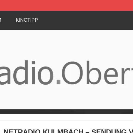
M
KINOTIPP
NETRADIO KULMBACH – SENDUNG VOM