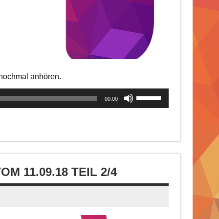
t nochmal anhören.
Pfeiltasten
00:00
Hoch/Runter
benutzen,
um
die
Lautstärke
zu
 11.09.18 TEIL 2/4
regeln.