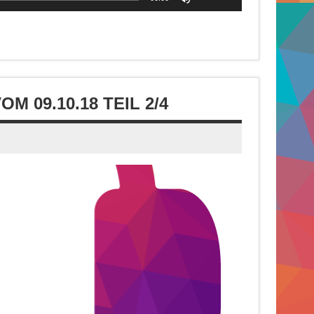
Hoch/Runter
benutzen,
um
die
Lautstärke
zu
 09.10.18 TEIL 2/4
regeln.