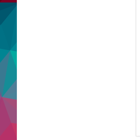
Stimmung begeisterte die Gruppe
Dreiklang ihr Publikum. Die
schönsten Momente des gelungenen
Konzertabends haben wir in unserer
Bildergalerie für Sie festgehalten.
[...]
Kinderpornos, Baller-Liquid, Sex:
Hartes Urteil im Prozess um zwei
missbrauchte Mädchen
7 August 2026
Ein Angeklagter mit drei
Geburtsdaten, 13-jährige Opfer, die
Sucht nach Baller-Liquids und ein
Kind, das sich prostituiert.
Schauerliche und traurige Details
prägen einen Prozess.
[...]