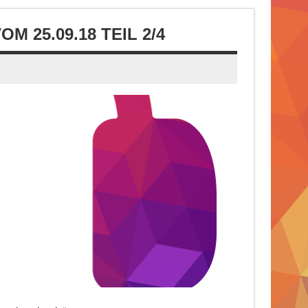
Lautstärke
zu
 25.09.18 TEIL 2/4
regeln.