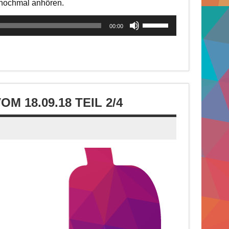
t nochmal anhören.
Pfeiltasten
00:00
Hoch/Runter
benutzen,
um
die
Lautstärke
zu
 18.09.18 TEIL 2/4
regeln.