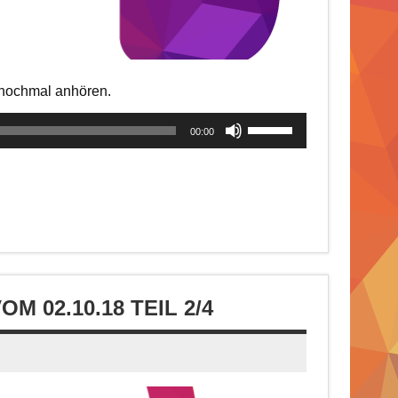
t nochmal anhören.
Pfeiltasten
00:00
Hoch/Runter
benutzen,
um
die
Lautstärke
zu
regeln.
 02.10.18 TEIL 2/4