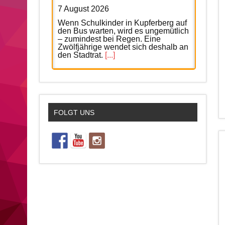
7 August 2026
Wenn Schulkinder in Kupferberg auf
den Bus warten, wird es ungemütlich
– zumindest bei Regen. Eine
Zwölfjährige wendet sich deshalb an
den Stadtrat.
[...]
In der Region: Was am Freitag
wichtig ist
7 August 2026
FOLGT UNS
Italien oder Griechenland – was
darf’s denn sein? Heute locken
Themenabende jeweils nach
Kulmbach und Schirnding.
[...]
In Köditz: So schön war der
Konzertabend mit Dreiklang
6 August 2026
Mit handgemachter Livemusik,
bekannten Klassikern und bester