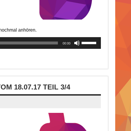
t nochmal anhören.
Pfeiltasten
00:00
Hoch/Runter
benutzen,
um
die
Lautstärke
zu
 18.07.17 TEIL 3/4
regeln.