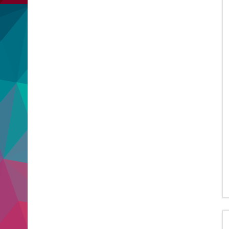
Stimmung begeisterte die Gruppe
Dreiklang ihr Publikum. Die
schönsten Momente des gelungenen
Konzertabends haben wir in unserer
Bildergalerie für Sie festgehalten.
[...]
Kinderpornos, Baller-Liquid, Sex:
Hartes Urteil im Prozess um zwei
missbrauchte Mädchen
7 August 2026
Ein Angeklagter mit drei
Geburtsdaten, 13-jährige Opfer, die
Sucht nach Baller-Liquids und ein
Kind, das sich prostituiert.
Schauerliche und traurige Details
prägen einen Prozess.
[...]