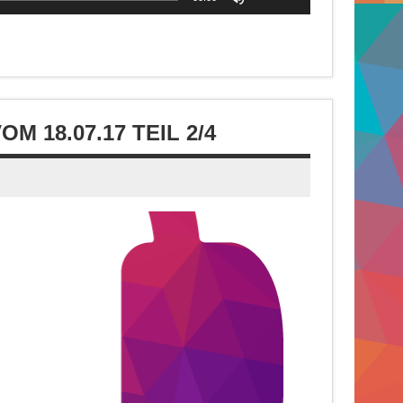
Hoch/Runter
benutzen,
um
die
Lautstärke
zu
 18.07.17 TEIL 2/4
regeln.