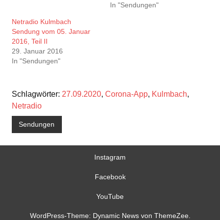
In "Sendungen"
Netradio Kulmbach
Sendung vom 05. Januar
2016, Teil II
29. Januar 2016
In "Sendungen"
Schlagwörter:
27.09.2020
,
Corona-App
,
Kulmbach
,
Netradio
Sendungen
Instagram
Facebook
YouTube
WordPress-Theme: Dynamic News von ThemeZee.