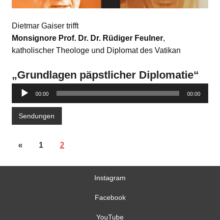
Dietmar Gaiser trifft
Monsignore Prof. Dr. Dr. Rüdiger Feulner
,
katholischer Theologe und Diplomat des Vatikan
„Grundlagen päpstlicher Diplomatie“
Audio-
00:00
00:00
Player
Sendungen
«
1
2
Instagram
Facebook
YouTube